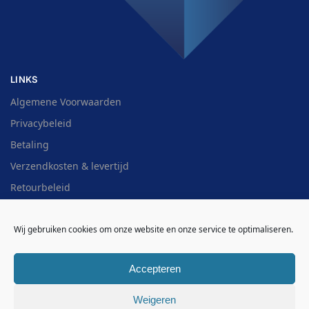
LINKS
Algemene Voorwaarden
Privacybeleid
Betaling
Verzendkosten & levertijd
Retourbeleid
Cookiebeleid (EU)
Wij gebruiken cookies om onze website en onze service te optimaliseren.
Contact / FAQ
Overzicht
Accepteren
HULP NODIG?
Weigeren
WhatsApp:
(085) 060 72 07