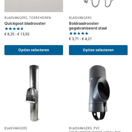
BLADVANGERS
,
TOEBEHOREN
BLADVANGERS
Quickgoot bladrooster
Boldraadrooster
gegalvaniseerd staal
€
8,35
-
€
13,92
€
3,71
-
€
4,21
Opties selecteren
Opties selecteren
BLADVANGERS
BLADVANGERS
,
PVC