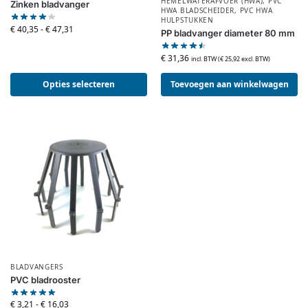
HEMELWATERAFVOER (HWA)
,
PVC
Zinken bladvanger
HWA BLADSCHEIDER
,
PVC HWA
HULPSTUKKEN
€
40,35
-
€
47,31
PP bladvanger diameter 80 mm
€
31,36
incl. BTW (
€
25,92
excl. BTW)
Opties selecteren
Toevoegen aan winkelwagen
BLADVANGERS
PVC bladrooster
€
3,21
-
€
16,03