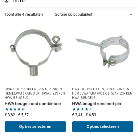
FILTER
Toont alle 4 resultaten
HWA HULPSTUKKEN
,
ZINK
,
ZINKEN
HWA HULPSTUKKEN
,
ZINK
,
ZINKEN
HEMELWATERAFVOER (HWA)
,
ZINKEN
HEMELWATERAFVOER (HWA)
,
ZINKEN
HWA BEUGELS
HWA BEUGELS
HWA beugel rond combimoer
HWA beugel rond met pin
€
3,82
-
€
5,57
€
3,41
-
€
4,53
Opties selecteren
Opties selecteren