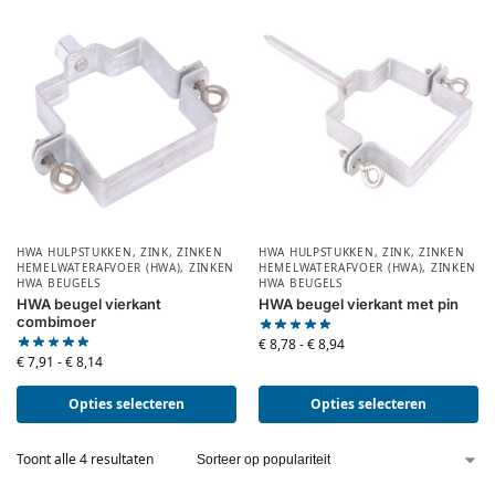
HWA HULPSTUKKEN
,
ZINK
,
ZINKEN
HWA HULPSTUKKEN
,
ZINK
,
ZINKEN
HEMELWATERAFVOER (HWA)
,
ZINKEN
HEMELWATERAFVOER (HWA)
,
ZINKEN
HWA BEUGELS
HWA BEUGELS
HWA beugel vierkant
HWA beugel vierkant met pin
combimoer
€
8,78
-
€
8,94
€
7,91
-
€
8,14
Opties selecteren
Opties selecteren
Toont alle 4 resultaten