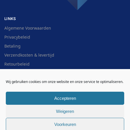
LINKS
Algemene Voorwaarden
Privacybeleid
Betaling
Verzendkosten & levertijd
Retourbeleid
Cookiebeleid (EU)
Wij gebruiken cookies om onze website en onze service te optimaliseren.
Contact / FAQ
Overzicht
Accepteren
HULP NODIG?
Weigeren
WhatsApp:
(085) 060 72 07
E-Mail:
info@goottotaal.store
Voorkeuren