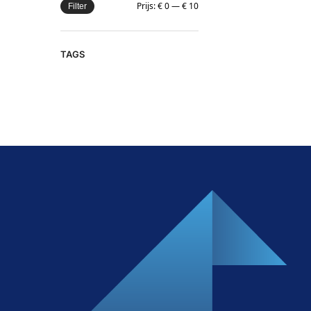
Prijs:
€ 0
—
€ 10
Filter
TAGS