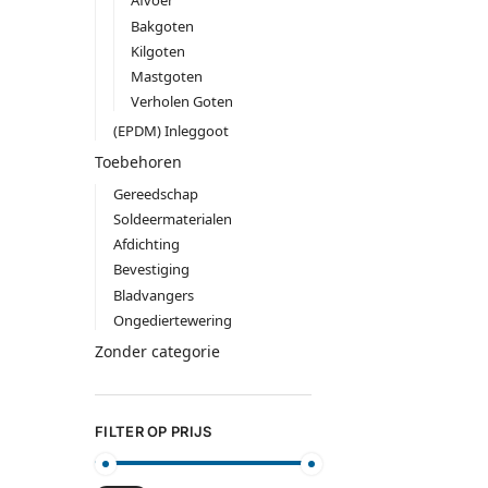
Afvoer
Bakgoten
Kilgoten
Mastgoten
Verholen Goten
(EPDM) Inleggoot
Toebehoren
Gereedschap
Soldeermaterialen
Afdichting
Bevestiging
Bladvangers
Ongediertewering
Zonder categorie
FILTER OP PRIJS