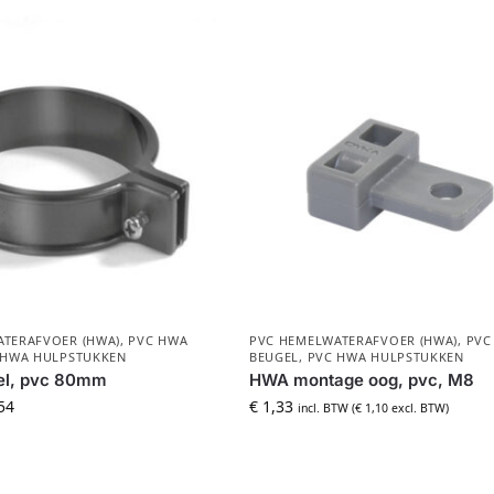
TERAFVOER (HWA)
,
PVC HWA
PVC HEMELWATERAFVOER (HWA)
,
PVC
 HWA HULPSTUKKEN
BEUGEL
,
PVC HWA HULPSTUKKEN
l, pvc 80mm
HWA montage oog, pvc, M8
54
€
1,33
incl. BTW (
€
1,10
excl. BTW)