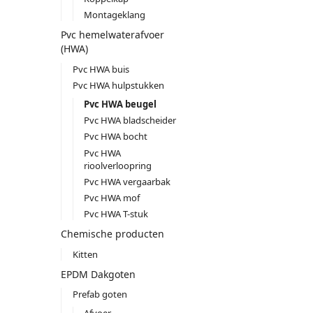
Montageklang
Pvc hemelwaterafvoer
(HWA)
Pvc HWA buis
Pvc HWA hulpstukken
Pvc HWA beugel
Pvc HWA bladscheider
Pvc HWA bocht
Pvc HWA
rioolverloopring
Pvc HWA vergaarbak
Pvc HWA mof
Pvc HWA T-stuk
Chemische producten
Kitten
EPDM Dakgoten
Prefab goten