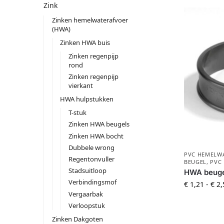
Zink
Zinken hemelwaterafvoer
(HWA)
Zinken HWA buis
Zinken regenpijp
rond
Zinken regenpijp
vierkant
HWA hulpstukken
T-stuk
Zinken HWA beugels
Zinken HWA bocht
Dubbele wrong
PVC HEMELWA
Regentonvuller
BEUGEL
,
PVC
Stadsuitloop
HWA beuge
Verbindingsmof
€
1,21
-
€
2,
Vergaarbak
Verloopstuk
Zinken Dakgoten