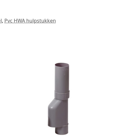
l
,
Pvc HWA hulpstukken