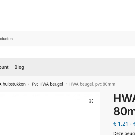
ount
Blog
 hulpstukken
Pvc HWA beugel
HWA beugel, pvc 80mm
/
/
HWA
80
€
1,21
-
Deze beuge