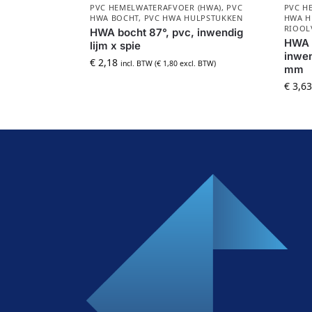
PVC HEMELWATERAFVOER (HWA)
,
PVC
PVC H
HWA BOCHT
,
PVC HWA HULPSTUKKEN
HWA H
RIOOL
HWA bocht 87°, pvc, inwendig
HWA r
lijm x spie
inwen
€
2,18
incl. BTW (
€
1,80
excl. BTW)
mm
€
3,63