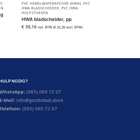
VC
PVC HEMELWATERAFVOER (HWA)
,
PVC
EN
HWA BLADSCHEIDER
,
PVC HWA
HULPSTUKKEN
ig
HWA bladscheider, pp
€
39,16
incl. BTW (
€
32,36
excl. BTW)
HULP NODIG?
WhatsApp:
(085) 060 72 07
E-Mail:
info@goottotaal.store
Telefoon:
(085) 060 72 07