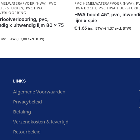
EMELWATERAFVOER (HWA)
,
PVC
PVC HEMELWATERAFVOER (HWA)
,
P
ULPSTUKKEN
,
PVC HWA
HWA BOCHT
,
PVC HWA HULPSTUKK
VERLOOPRING
HWA bocht 45°, pvc, inwend
ioolverloopring, pvc,
lijm x spie
dig x uitwendig lijm 80 x 75
€
1,66
incl. BTW (
€
1,37
excl. BTW)
incl. BTW (
€
3,00
excl. BTW)
LINKS
Algemene Voorwaarden
Privacybeleid
Betaling
Verzendkosten & levertijd
Retourbeleid