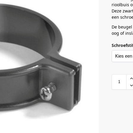
rioolbuis 
Deze zwart
een schroe
De beugel 
oog of ins
Schroefst