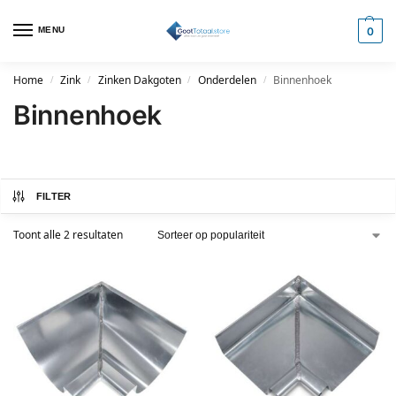
MENU
0
Home
Zink
Zinken Dakgoten
Onderdelen
Binnenhoek
/
/
/
/
Binnenhoek
FILTER
Toont alle 2 resultaten