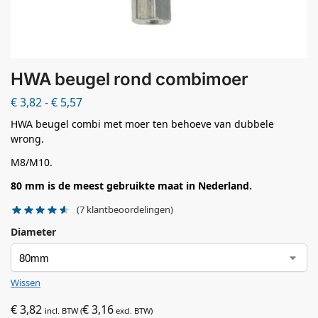
HWA beugel rond combimoer
€
3,82
-
€
5,57
HWA beugel combi met moer ten behoeve van dubbele
wrong.
M8/M10.
80 mm is de meest gebruikte maat in Nederland.
(
7
klantbeoordelingen)
Diameter
Wissen
€
3,82
€
3,16
incl. BTW (
excl. BTW)