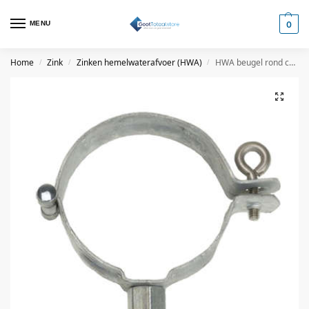
MENU
0
Home
Zink
Zinken hemelwaterafvoer (HWA)
HWA beugel rond combimoer
/
/
/