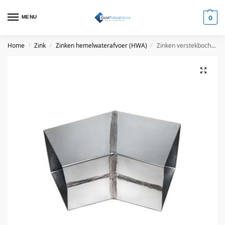
MENU
0
Home
Zink
Zinken hemelwaterafvoer (HWA)
Zinken verstekbocht vierkant
/
/
/