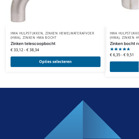
HWA HULPSTUKKEN
,
ZINKEN HEMELWATERAFVOER
HWA HULPSTUKK
(HWA)
,
ZINKEN HWA BOCHT
(HWA)
,
ZINKEN H
Zinken telescoopbocht
Zinken bocht r
€
33,12
-
€
38,34
€
6,35
-
€
9,51
Opties selecteren