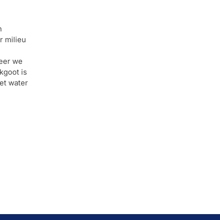
n
r milieu
neer we
kgoot is
et water