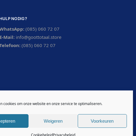
HULP NODIG?
WhatsApp:
(085) 060 72 07
E-Mail:
info@goottotaal.store
Telefoon:
(085) 060 72 07
en cookies om onze website en onze service te optimaliseren.
epteren
Weigeren
Voorkeuren
Cookiebeleid
Privacybeleid