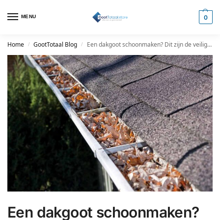
MENU
0
Home
GootTotaal Blog
Een dakgoot schoonmaken? Dit zijn de veiligheidsrichtlijnen voor het reinigen van dakgoten
/
/
Een dakgoot schoonmaken?