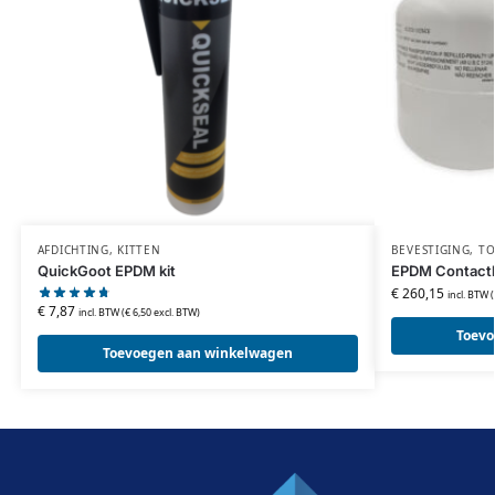
AFDICHTING
,
KITTEN
BEVESTIGING
,
TO
QuickGoot EPDM kit
EPDM Contactl
€
260,15
incl. BTW (
€
7,87
incl. BTW (
€
6,50
excl. BTW)
Toevo
Toevoegen aan winkelwagen