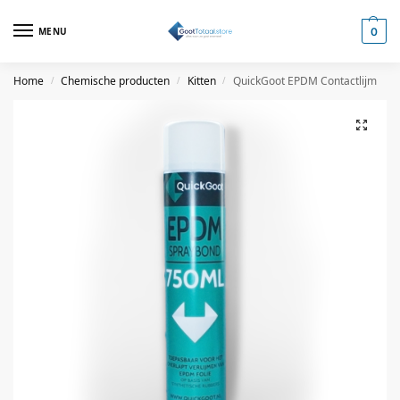
MENU
0
Home
Chemische producten
Kitten
QuickGoot EPDM Contactlijm
/
/
/