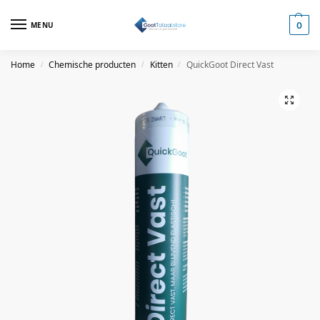
MENU
0
Home
Chemische producten
Kitten
QuickGoot Direct Vast
/
/
/