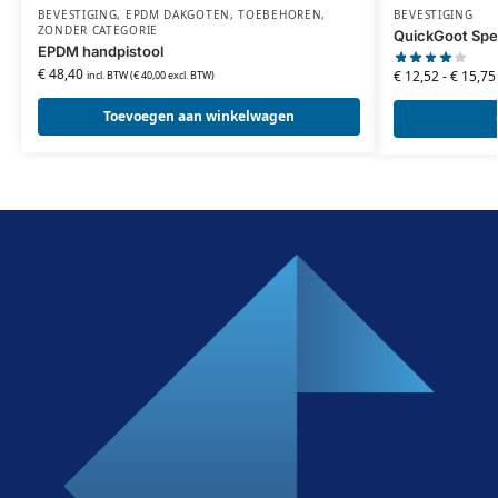
BEVESTIGING
,
EPDM DAKGOTEN
,
TOEBEHOREN
,
BEVESTIGING
ZONDER CATEGORIE
QuickGoot Spe
EPDM handpistool
€
48,40
€
12,52
-
€
15,75
incl. BTW (
€
40,00
excl. BTW)
Toevoegen aan winkelwagen