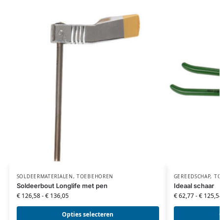
SOLDEERMATERIALEN
,
TOEBEHOREN
GEREEDSCHAP
,
T
Soldeerbout Longlife met pen
Ideaal schaar
€
126,58
-
€
136,05
€
62,77
-
€
125,5
Opties selecteren