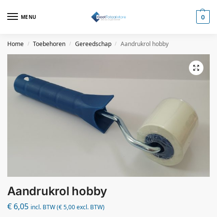
MENU
0
Home
Toebehoren
Gereedschap
Aandrukrol hobby
/
/
/
Aandrukrol hobby
€
6,05
incl. BTW (
€
5,00
excl. BTW)