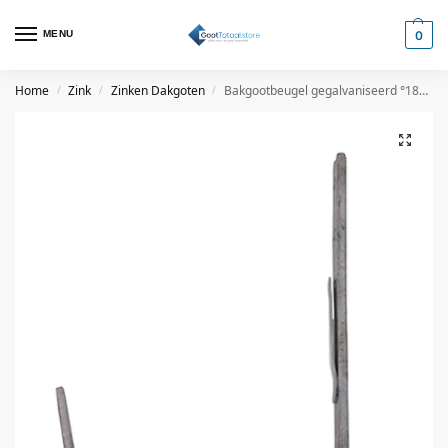
MENU
0
Home
Zink
Zinken Dakgoten
Bakgootbeugel gegalvaniseerd °180 met tapgat
/
/
/